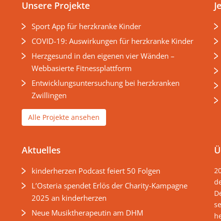
Unsere Projekte
J
Sport App für herzkranke Kinder
COVID-19: Auswirkungen für herzkranke Kinder
Herzgesund in den eigenen vier Wänden –
Webbasierte Fitnessplattform
Entwicklungsuntersuchung bei herzkranken
Zwillingen
Alle Projekte ansehen
Aktuelles
Ü
kinderherzen Podcast feiert 50 Folgen
2
d
L’Osteria spendet Erlös der Charity-Kampagne
D
2025 an kinderherzen
s
Neue Musiktherapeutin am DHM
he