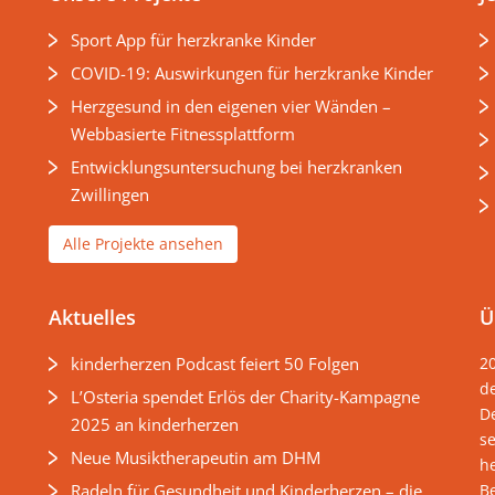
Sport App für herzkranke Kinder
COVID-19: Auswirkungen für herzkranke Kinder
Herzgesund in den eigenen vier Wänden –
Webbasierte Fitnessplattform
Entwicklungsuntersuchung bei herzkranken
Zwillingen
Alle Projekte ansehen
Aktuelles
Ü
kinderherzen Podcast feiert 50 Folgen
2
d
L’Osteria spendet Erlös der Charity-Kampagne
D
2025 an kinderherzen
s
Neue Musiktherapeutin am DHM
he
Radeln für Gesundheit und Kinderherzen – die
B