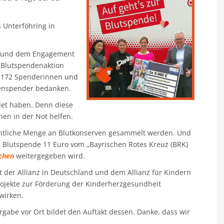
 Unterföhring in
me und dem Engagement
r Blutspendenaktion
ei 172 Spenderinnen und
lenspender bedanken.
det haben. Denn diese
en in der Not helfen.
htliche Menge an Blutkonserven gesammelt werden. Und
de Blutspende 11 Euro vom „Bayrischen Rotes Kreuz (BRK)
chen
weitergegeben wird.
t der Allianz in Deutschland und dem Allianz für Kindern
Projekte zur Förderung der Kinderherzgesundheit
wirken.
abe vor Ort bildet den Auftakt dessen. Danke, dass wir