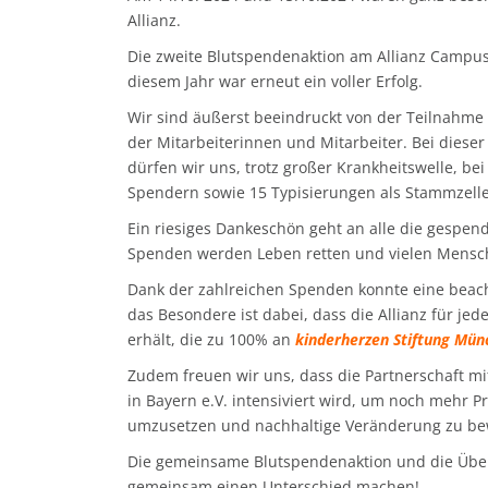
Allianz.
Die zweite Blutspendenaktion am Allianz Campus
diesem Jahr war erneut ein voller Erfolg.
Wir sind äußerst beeindruckt von der Teilnah
der Mitarbeiterinnen und Mitarbeiter. Bei diese
dürfen wir uns, trotz großer Krankheitswelle, b
Spendern sowie 15 Typisierungen als Stammzel
Ein riesiges Dankeschön geht an alle die gespen
Spenden werden Leben retten und vielen Mensch
Dank der zahlreichen Spenden konnte eine beac
das Besondere ist dabei, dass die Allianz für je
erhält, die zu 100% an
kinderherzen Stiftung Mün
Zudem freuen wir uns, dass die Partnerschaft mi
in Bayern e.V. intensiviert wird, um noch mehr 
umzusetzen und nachhaltige Veränderung zu be
Die gemeinsame Blutspendenaktion und die Überg
gemeinsam einen Unterschied machen!