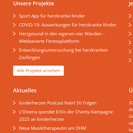
Unsere Projekte
J
Sport App für herzkranke Kinder
COVID-19: Auswirkungen für herzkranke Kinder
Herzgesund in den eigenen vier Wänden –
Webbasierte Fitnessplattform
Entwicklungsuntersuchung bei herzkranken
Zwillingen
Alle Projekte ansehen
Aktuelles
Ü
kinderherzen Podcast feiert 50 Folgen
2
d
L’Osteria spendet Erlös der Charity-Kampagne
D
2025 an kinderherzen
s
Neue Musiktherapeutin am DHM
he