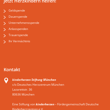
Jetzt Herzkindern helfen!
Geldspende
Dauerspende
Unternehmensspende
Anlasspenden
Trauerspende
Ihr Vermächtnis
Kontakt
kinderherzen Stiftung München
c/o Deutsches Herzzentrum München
Lazarettstr. 36
80636 München
Eine Stiftung von
kinderherzen
– Fördergemeinschaft Deutsche
Kinderherzzentren e.V.