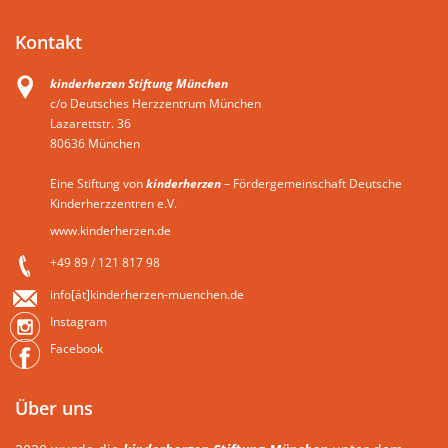
Kontakt
kinderherzen Stiftung München
c/o Deutsches Herzzentrum München
Lazarettstr. 36
80636 München
Eine Stiftung von
kinderherzen
– Fördergemeinschaft Deutsche
Kinderherzzentren e.V.
www.kinderherzen.de
+49 89 / 121 817 98
info[ät]kinderherzen-muenchen.de
Instagram
Facebook
Über uns