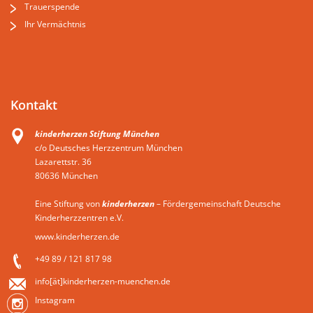
Trauerspende
Ihr Vermächtnis
Kontakt
kinderherzen Stiftung München
c/o Deutsches Herzzentrum München
Lazarettstr. 36
80636 München
Eine Stiftung von
kinderherzen
– Fördergemeinschaft Deutsche
Kinderherzzentren e.V.
www.kinderherzen.de
+49 89 / 121 817 98
info[ät]kinderherzen-muenchen.de
Instagram