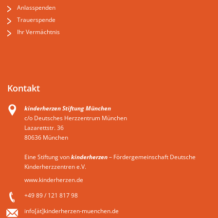
Anlasspenden
Trauerspende
Ihr Vermächtnis
Kontakt
kinderherzen Stiftung München
c/o Deutsches Herzzentrum München
Lazarettstr. 36
80636 München
Eine Stiftung von
kinderherzen
– Fördergemeinschaft Deutsche
Kinderherzzentren e.V.
www.kinderherzen.de
+49 89 / 121 817 98
info[ät]kinderherzen-muenchen.de