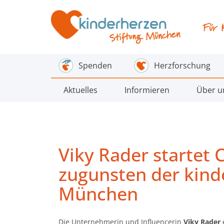
Spenden
Herzforschung
Aktuelles
Informieren
Über u
Viky Rader startet
zugunsten der kind
München
Die Unternehmerin und Influencerin
Viky Rader
e