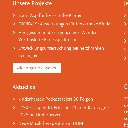
Unsere Projekte
J
Sport App für herzkranke Kinder
COVID-19: Auswirkungen für herzkranke Kinder
Herzgesund in den eigenen vier Wänden –
Webbasierte Fitnessplattform
Entwicklungsuntersuchung bei herzkranken
Zwillingen
Alle Projekte ansehen
Aktuelles
Ü
kinderherzen Podcast feiert 50 Folgen
2
d
L’Osteria spendet Erlös der Charity-Kampagne
D
2025 an kinderherzen
s
Neue Musiktherapeutin am DHM
he