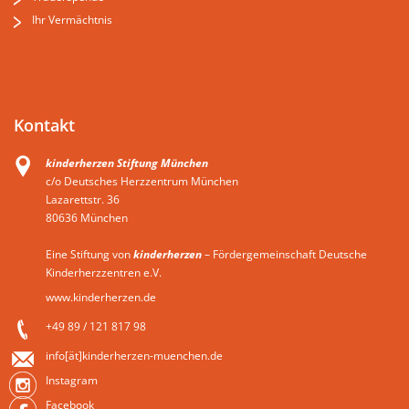
Ihr Vermächtnis
Kontakt
kinderherzen Stiftung München
c/o Deutsches Herzzentrum München
Lazarettstr. 36
80636 München
Eine Stiftung von
kinderherzen
– Fördergemeinschaft Deutsche
Kinderherzzentren e.V.
www.kinderherzen.de
+49 89 / 121 817 98
info[ät]kinderherzen-muenchen.de
Instagram
Facebook