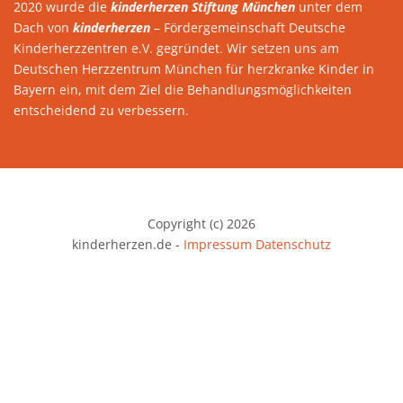
2020 wurde die
kinderherzen Stiftung München
unter dem
Dach von
kinderherzen
– Fördergemeinschaft Deutsche
Kinderherzzentren e.V. gegründet. Wir setzen uns am
Deutschen Herzzentrum München für herzkranke Kinder in
Bayern ein, mit dem Ziel die Behandlungsmöglichkeiten
entscheidend zu verbessern.
Copyright (c) 2026
kinderherzen.de -
Impressum
Datenschutz