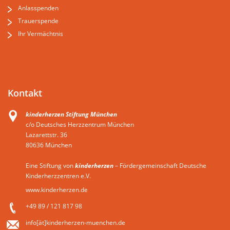
Anlasspenden
Trauerspende
Ihr Vermächtnis
Kontakt
kinderherzen Stiftung München
c/o Deutsches Herzzentrum München
Lazarettstr. 36
80636 München
Eine Stiftung von
kinderherzen
– Fördergemeinschaft Deutsche
Kinderherzzentren e.V.
www.kinderherzen.de
+49 89 / 121 817 98
info[ät]kinderherzen-muenchen.de