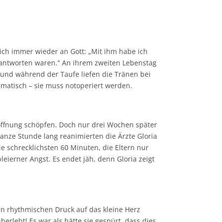
sich immer wieder an Gott: „Mit ihm habe ich
 beantworten waren.“ An ihrem zweiten Lebenstag
h und während der Taufe liefen die Tränen bei
ramatisch – sie muss notoperiert werden.
offnung schöpfen. Doch nur drei Wochen später
ganze Stunde lang reanimierten die Ärzte Gloria
ie schrecklichsten 60 Minuten, die Eltern nur
ierner Angst. Es endet jäh, denn Gloria zeigt
en rhythmischen Druck auf das kleine Herz
erlebt! Es war als hätte sie gespürt, dass dies