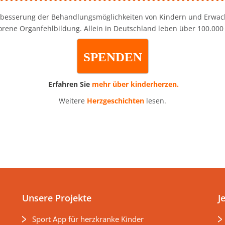
rbesserung der Behandlungsmöglichkeiten von Kindern und Erwac
orene Organfehlbildung. Allein in Deutschland leben über 100.00
SPENDEN
Erfahren Sie
mehr über kinderherzen.
Weitere
Herzgeschichten
lesen.
Unsere Projekte
J
Sport App für herzkranke Kinder