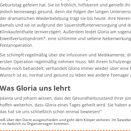
Geburtstag gefeiert hat. Sie ist fröhlich, hilfsbereit und genießt ihr
jedoch keineswegs gesund, denn die Folgen der langen Unterver
der dramatischen Wiederbelebung trägt sie bis heute. Ihre Nieren
damals und sie ist aufgrund der Sauerstoffunterversorgung und d
Klinikaufenthalte lernverzögert. Außerdem leidet Gloria am sogen
Eiweißverlustsyndrom*, eine schlimme und seltene Nebenwirkung
Fontanoperation.
Sie schimpft regelmäßig über die Infusionen und Medikamente, die 
ersten Operation regelmäßig nehmen muss. Mit ihrem Schutzengel 
heute noch behandelt, verhandelt Gloria immer wieder über eine 
Wunsch ist es, normal und gesund zu leben wie andere Teenager 
Was Gloria uns lehrt
Jolanta und Johann wissen, dass der Gesundheitszustand ihrer jüngs
hoffen weiterhin, dass Gloria eines Tages geheilt wird. Sie haben 
das hat sie uns schließlich schon einmal bewiesen!“
weiß über den Darm ausgeschieden und geht dem Körper verloren. Im Gewebe 
nn es dadurch zu Organversagen kommen.