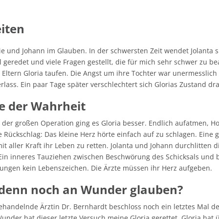
iten
ie und Johann im Glauben. In der schwersten Zeit wendet Jolanta 
el geredet und viele Fragen gestellt, die für mich sehr schwer zu
 Eltern Gloria taufen. Die Angst um ihre Tochter war unermesslic
rlass. Ein paar Tage später verschlechtert sich Glorias Zustand d
e der Wahrheit
 der großen Operation ging es Gloria besser. Endlich aufatmen, H
e Rückschlag: Das kleine Herz hörte einfach auf zu schlagen. Eine 
t aller Kraft ihr Leben zu retten. Jolanta und Johann durchlitten d
Ein inneres Tauziehen zwischen Beschwörung des Schicksals und ble
hungen kein Lebenszeichen. Die Ärzte müssen ihr Herz aufgeben.
 denn noch an Wunder glauben?
ehandelnde Ärztin Dr. Bernhardt beschloss noch ein letztes Mal d
der hat dieser letzte Versuch meine Gloria gerettet. Gloria hat üb