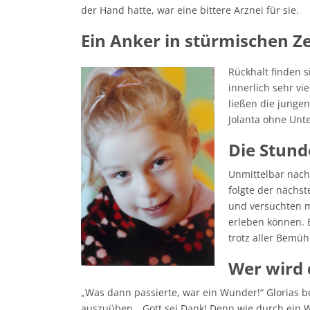
der Hand hatte, war eine bittere Arznei für sie.
Ein Anker
in stürmischen Ze
Rückhalt finden s
innerlich sehr vi
ließen die jungen
Jolanta ohne Unte
Die Stund
Unmittelbar nach
folgte der nächst
und versuchten mi
erleben können. 
trotz aller Bemü
Wer wird
„Was dann passierte, war ein Wunder!“ Glorias b
auszuüben. „Gott sei Dank! Denn wie durch ein Wun