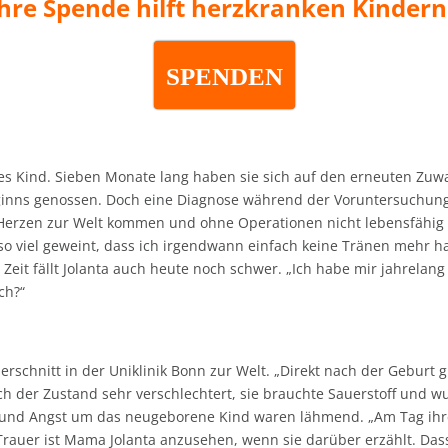
Ihre Spende hilft herzkranken Kindern
SPENDEN
tes Kind. Sieben Monate lang haben sie sich auf den erneuten Zuw
eginns genossen. Doch eine Diagnose während der Voruntersuchun
n Herzen zur Welt kommen und ohne Operationen nicht lebensfähig 
 so viel geweint, dass ich irgendwann einfach keine Tränen mehr h
Zeit fällt Jolanta auch heute noch schwer. „Ich habe mir jahrelan
ch?“
rschnitt in der Uniklinik Bonn zur Welt. „Direkt nach der Geburt g
h der Zustand sehr verschlechtert, sie brauchte Sauerstoff und wu
ung und Angst um das neugeborene Kind waren lähmend. „Am Tag ih
rauer ist Mama Jolanta anzusehen, wenn sie darüber erzählt. Dass s