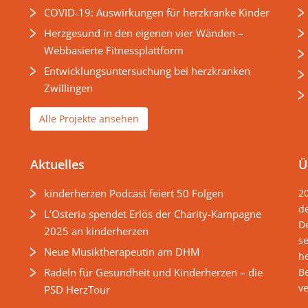
COVID-19: Auswirkungen für herzkranke Kinder
Herzgesund in den eigenen vier Wänden –
Webbasierte Fitnessplattform
Entwicklungsuntersuchung bei herzkranken
Zwillingen
Alle Projekte ansehen
Aktuelles
Ü
kinderherzen Podcast feiert 50 Folgen
2
d
L’Osteria spendet Erlös der Charity-Kampagne
D
2025 an kinderherzen
s
Neue Musiktherapeutin am DHM
he
Radeln für Gesundheit und Kinderherzen – die
B
v
PSD HerzTour