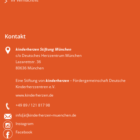
Ihr Vermächtnis
Kontakt
kinderherzen Stiftung München
c/o Deutsches Herzzentrum München
Lazarettstr. 36
80636 München
Eine Stiftung von
kinderherzen
– Fördergemeinschaft Deutsche
Kinderherzzentren e.V.
www.kinderherzen.de
+49 89 / 121 817 98
info[ät]kinderherzen-muenchen.de
Instagram
Facebook